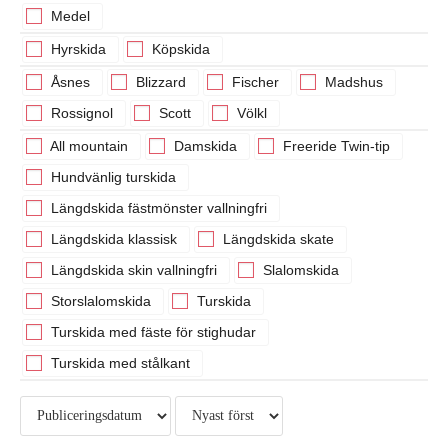
Medel
Hyrskida
Köpskida
Åsnes
Blizzard
Fischer
Madshus
Rossignol
Scott
Völkl
All mountain
Damskida
Freeride Twin-tip
Hundvänlig turskida
Längdskida fästmönster vallningfri
Längdskida klassisk
Längdskida skate
Längdskida skin vallningfri
Slalomskida
Storslalomskida
Turskida
Turskida med fäste för stighudar
Turskida med stålkant