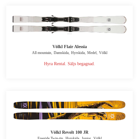
Völkl Flair Alessia
,
,
,
,
All mountain
Damskida
Hyrskida
Medel
Völkl
Hyra Rental. Säljs begagnad.
Völkl Revolt 100 JR
,
,
,
Freeride Twin-tip
Hyrskida
Junior
Völkl