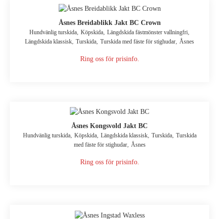
Åsnes Breidablikk Jakt BC Crown
,
,
,
Hundvänlig turskida
Köpskida
Längdskida fästmönster vallningfri
,
,
,
Längdskida klassisk
Turskida
Turskida med fäste för stighudar
Åsnes
Ring oss för prisinfo.
Åsnes Kongsvold Jakt BC
,
,
,
,
Hundvänlig turskida
Köpskida
Längdskida klassisk
Turskida
Turskida
,
med fäste för stighudar
Åsnes
Ring oss för prisinfo.