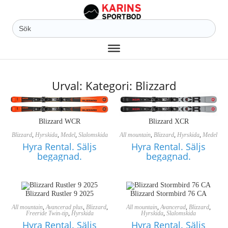
Sök
efter:
Urval: Kategori: Blizzard
Blizzard WCR
Blizzard XCR
Blizzard
,
Hyrskida
,
Medel
,
Slalomskida
All mountain
,
Blizzard
,
Hyrskida
,
Medel
Hyra Rental. Säljs
Hyra Rental. Säljs
begagnad.
begagnad.
Blizzard Rustler 9 2025
Blizzard Stormbird 76 CA
All mountain
,
Avancerad plus
,
Blizzard
,
All mountain
,
Avancerad
,
Blizzard
,
Freeride Twin-tip
,
Hyrskida
Hyrskida
,
Slalomskida
Hyra Rental. Säljs
Hyra Rental. Säljs