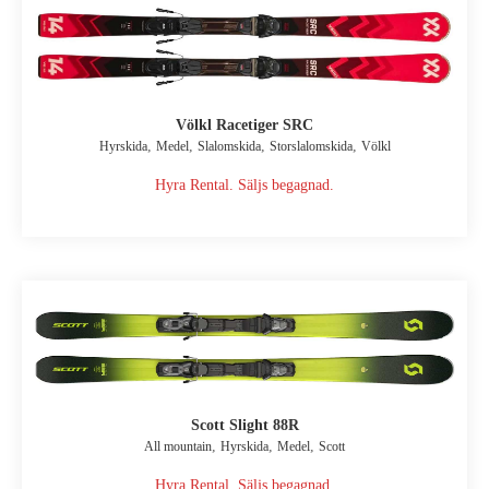
Völkl Racetiger SRC
,
,
,
,
Hyrskida
Medel
Slalomskida
Storslalomskida
Völkl
Hyra Rental. Säljs begagnad.
Scott Slight 88R
,
,
,
All mountain
Hyrskida
Medel
Scott
Hyra Rental. Säljs begagnad.