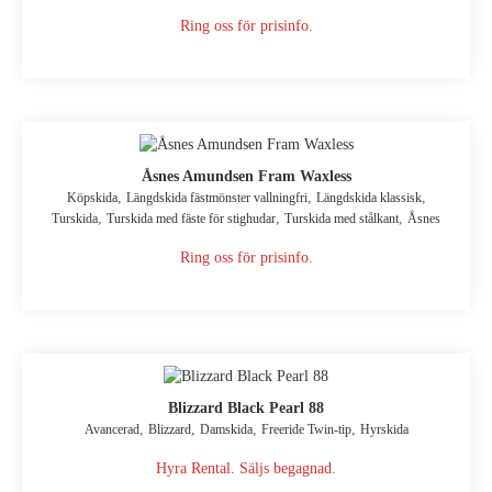
Ring oss för prisinfo.
Åsnes Amundsen Fram Waxless
,
,
,
Köpskida
Längdskida fästmönster vallningfri
Längdskida klassisk
,
,
,
Turskida
Turskida med fäste för stighudar
Turskida med stålkant
Åsnes
Ring oss för prisinfo.
Blizzard Black Pearl 88
,
,
,
,
Avancerad
Blizzard
Damskida
Freeride Twin-tip
Hyrskida
Hyra Rental. Säljs begagnad.