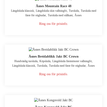
Åsnes Mountain Race 48
,
,
,
Längdskida klassisk
Längdskida skin vallningfri
Turskida
Turskida med
,
,
fäste för stighudar
Turskida med stålkant
Åsnes
Ring oss för prisinfo.
Åsnes Breidablikk Jakt BC Crown
,
,
,
Hundvänlig turskida
Köpskida
Längdskida fästmönster vallningfri
,
,
,
Längdskida klassisk
Turskida
Turskida med fäste för stighudar
Åsnes
Ring oss för prisinfo.