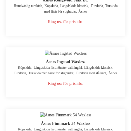
Åsnes Kongsvold Jakt BC
,
,
,
,
Hundvänlig turskida
Köpskida
Längdskida klassisk
Turskida
Turskida
,
med fäste för stighudar
Åsnes
Ring oss för prisinfo.
Åsnes Ingstad Waxless
,
,
,
Köpskida
Längdskida fästmönster vallningfri
Längdskida klassisk
,
,
,
Turskida
Turskida med fäste för stighudar
Turskida med stålkant
Åsnes
Ring oss för prisinfo.
Åsnes Finnmark 54 Waxless
,
,
,
Köpskida
Längdskida fästmönster vallningfri
Längdskida klassisk