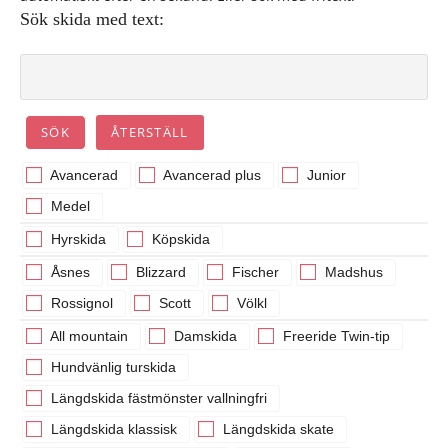
Sök skida med text:
Avancerad
Avancerad plus
Junior
Medel
Hyrskida
Köpskida
Åsnes
Blizzard
Fischer
Madshus
Rossignol
Scott
Völkl
All mountain
Damskida
Freeride Twin-tip
Hundvänlig turskida
Längdskida fästmönster vallningfri
Längdskida klassisk
Längdskida skate