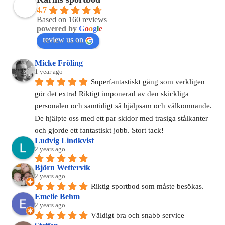
4.7
Based on 160 reviews
powered by
G
o
o
g
l
e
review us on
Micke Fröling
1 year ago
Superfantastiskt gäng som verkligen 
gör det extra! Riktigt imponerad av den skickliga 
personalen och samtidigt så hjälpsam och välkomnande. 
De hjälpte oss med ett par skidor med trasiga stålkanter 
och gjorde ett fantastiskt jobb. Stort tack!
Ludvig Lindkvist
2 years ago
Björn Wettervik
2 years ago
Riktig sportbod som måste besökas.
Emelie Behm
2 years ago
Väldigt bra och snabb service