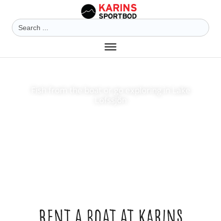
Search
for:
Fish from the boat or go exploring in Lake
Lofssjön
Rent a boat at Karins