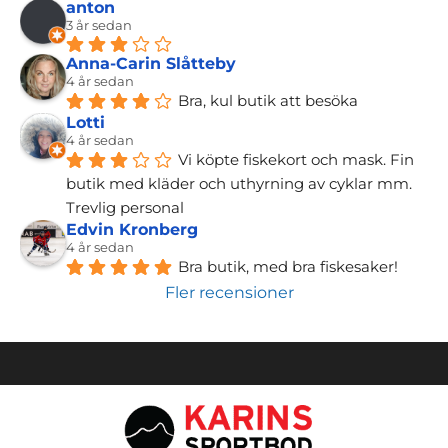
anton
3 år sedan
Anna-Carin Slåtteby
4 år sedan
Bra, kul butik att besöka
Lotti
4 år sedan
Vi köpte fiskekort och mask. Fin 
butik med kläder och uthyrning av cyklar mm. 
Trevlig personal
Edvin Kronberg
4 år sedan
Bra butik, med bra fiskesaker!
Fler recensioner