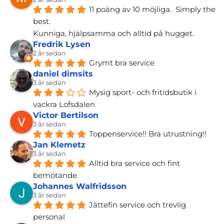
11 poäng av 10 möjliga.  Simply the 
best.
Kunniga, hjälpsamma och alltid på hugget.
Fredrik Lysen
2 år sedan
Grymt bra service
daniel dimsits
3 år sedan
Mysig sport- och fritidsbutik i 
vackra Lofsdalen
Victor Bertilson
3 år sedan
Toppenservice!! Bra utrustning!!
Jan Klemetz
3 år sedan
Alltid bra service och fint 
bemötande.
Johannes Walfridsson
3 år sedan
Jättefin service och trevlig 
personal