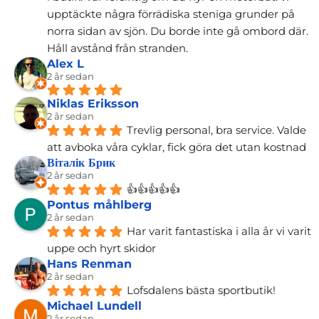
upptäckte några förrädiska steniga grunder på 
norra sidan av sjön. Du borde inte gå ombord där. 
Håll avstånd från stranden.
Alex L
2 år sedan
Niklas Eriksson
2 år sedan
Trevlig personal, bra service. Valde 
att avboka våra cyklar, fick göra det utan kostnad
Віталік Брик
2 år sedan
👍👍👍👍👍
Pontus måhlberg
2 år sedan
Har varit fantastiska i alla år vi varit 
uppe och hyrt skidor
Hans Renman
2 år sedan
Lofsdalens bästa sportbutik!
Michael Lundell
2 år sedan