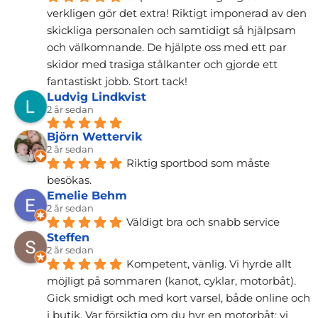
verkligen gör det extra! Riktigt imponerad av den 
skickliga personalen och samtidigt så hjälpsam 
och välkomnande. De hjälpte oss med ett par 
skidor med trasiga stålkanter och gjorde ett 
fantastiskt jobb. Stort tack!
Ludvig Lindkvist
2 år sedan
Björn Wettervik
2 år sedan
Riktig sportbod som måste 
besökas.
Emelie Behm
2 år sedan
Väldigt bra och snabb service
Steffen
2 år sedan
Kompetent, vänlig. Vi hyrde allt 
möjligt på sommaren (kanot, cyklar, motorbåt). 
Gick smidigt och med kort varsel, både online och 
i butik. Var försiktig om du hyr en motorbåt: vi 