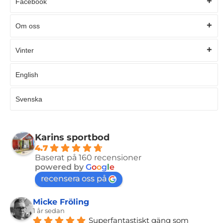
Facebook
Om oss
Vinter
English
Svenska
Karins sportbod
4.7
Baserat på 160 recensioner
powered by
G
o
o
g
l
e
recensera oss på
Micke Fröling
1 år sedan
Superfantastiskt gäng som 