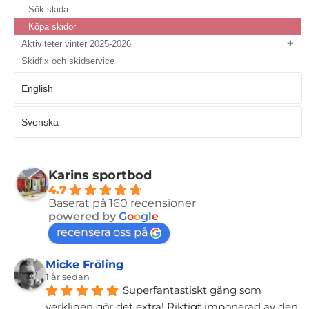
Sök skida
Köpa skidor
Aktiviteter vinter 2025-2026
Skidfix och skidservice
English
Svenska
Karins sportbod
4.7
Baserat på 160 recensioner
powered by
G
o
o
g
l
e
recensera oss på
Micke Fröling
1 år sedan
Superfantastiskt gäng som 
verkligen gör det extra! Riktigt imponerad av den 