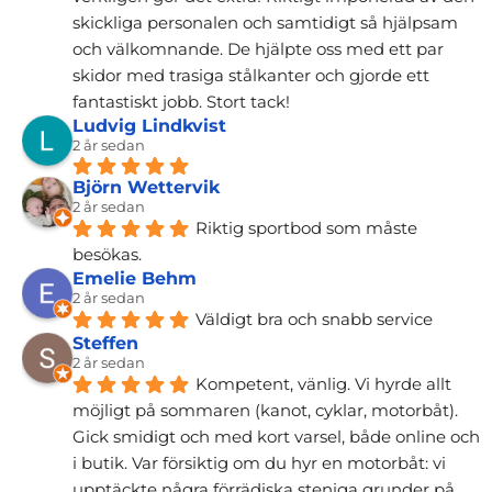
skickliga personalen och samtidigt så hjälpsam 
och välkomnande. De hjälpte oss med ett par 
skidor med trasiga stålkanter och gjorde ett 
fantastiskt jobb. Stort tack!
Ludvig Lindkvist
2 år sedan
Björn Wettervik
2 år sedan
Riktig sportbod som måste 
besökas.
Emelie Behm
2 år sedan
Väldigt bra och snabb service
Steffen
2 år sedan
Kompetent, vänlig. Vi hyrde allt 
möjligt på sommaren (kanot, cyklar, motorbåt). 
Gick smidigt och med kort varsel, både online och 
i butik. Var försiktig om du hyr en motorbåt: vi 
upptäckte några förrädiska steniga grunder på 