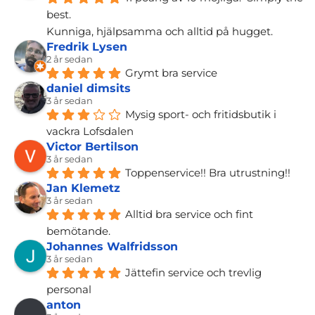
best.
Kunniga, hjälpsamma och alltid på hugget.
Fredrik Lysen
2 år sedan
Grymt bra service
daniel dimsits
3 år sedan
Mysig sport- och fritidsbutik i 
vackra Lofsdalen
Victor Bertilson
3 år sedan
Toppenservice!! Bra utrustning!!
Jan Klemetz
3 år sedan
Alltid bra service och fint 
bemötande.
Johannes Walfridsson
3 år sedan
Jättefin service och trevlig 
personal
anton