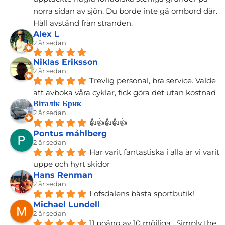
norra sidan av sjön. Du borde inte gå ombord där. 
Håll avstånd från stranden.
Alex L
2 år sedan
Niklas Eriksson
2 år sedan
Trevlig personal, bra service. Valde 
att avboka våra cyklar, fick göra det utan kostnad
Віталік Брик
2 år sedan
👍👍👍👍👍
Pontus måhlberg
2 år sedan
Har varit fantastiska i alla år vi varit 
uppe och hyrt skidor
Hans Renman
2 år sedan
Lofsdalens bästa sportbutik!
Michael Lundell
2 år sedan
11 poäng av 10 möjliga.  Simply the 