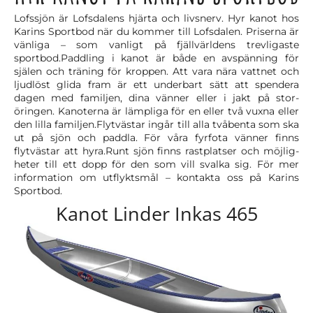
Lofssjön är Lofsdalens hjärta och livsnerv. Hyr kanot hos
Karins Sportbod när du kommer till Lofsdalen. Priserna är
vänliga – som vanligt på fjällvärldens trevligaste
sportbod.Paddling i kanot är både en avspänning för
själen och träning för kroppen. Att vara nära vattnet och
ljud­löst glida fram är ett underbart sätt att spendera
dagen med familjen, dina vänner eller i jakt på stor­
öringen. Kanoterna är lämpliga för en eller två vuxna eller
den lilla familjen.Flytvästar ingår till alla tvåbenta som ska
ut på sjön och paddla. För våra fyrfota vänner finns
flytvästar att hyra.Runt sjön finns rastplatser och möjlig­
heter till ett dopp för den som vill svalka sig. För mer
information om utflyktsmål – kontakta oss på Karins
Sportbod.
Kanot Linder Inkas 465