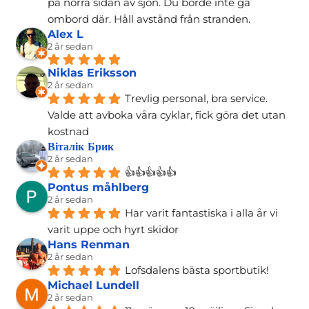
på norra sidan av sjön. Du borde inte gå 
ombord där. Håll avstånd från stranden.
Alex L
2 år sedan
Niklas Eriksson
2 år sedan
Trevlig personal, bra service. 
Valde att avboka våra cyklar, fick göra det utan 
kostnad
Віталік Брик
2 år sedan
👍👍👍👍👍
Pontus måhlberg
2 år sedan
Har varit fantastiska i alla år vi 
varit uppe och hyrt skidor
Hans Renman
2 år sedan
Lofsdalens bästa sportbutik!
Michael Lundell
2 år sedan