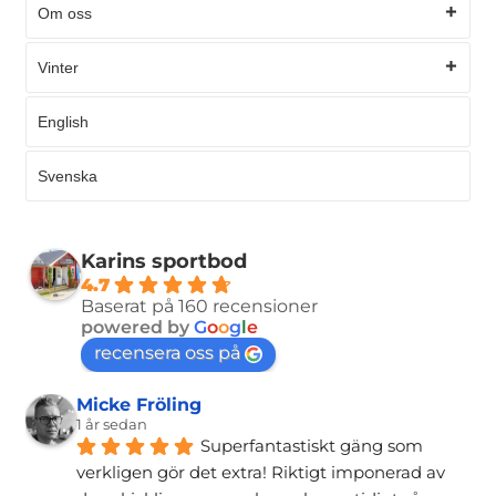
Om oss
Vinter
English
Svenska
Karins sportbod
4.7
Baserat på 160 recensioner
powered by
G
o
o
g
l
e
recensera oss på
Micke Fröling
1 år sedan
Superfantastiskt gäng som 
verkligen gör det extra! Riktigt imponerad av 