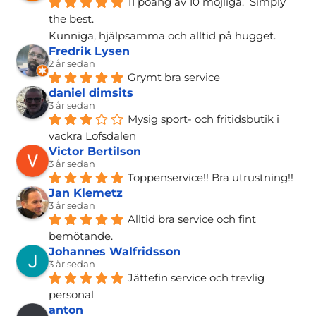
11 poäng av 10 möjliga.  Simply 
the best.
Kunniga, hjälpsamma och alltid på hugget.
Fredrik Lysen
2 år sedan
Grymt bra service
daniel dimsits
3 år sedan
Mysig sport- och fritidsbutik i 
vackra Lofsdalen
Victor Bertilson
3 år sedan
Toppenservice!! Bra utrustning!!
Jan Klemetz
3 år sedan
Alltid bra service och fint 
bemötande.
Johannes Walfridsson
3 år sedan
Jättefin service och trevlig 
personal
anton