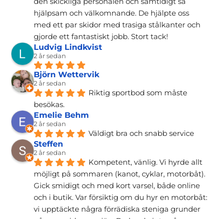
den skickliga personalen och samtidigt så 
hjälpsam och välkomnande. De hjälpte oss 
med ett par skidor med trasiga stålkanter och 
gjorde ett fantastiskt jobb. Stort tack!
Ludvig Lindkvist
2 år sedan
Björn Wettervik
2 år sedan
Riktig sportbod som måste 
besökas.
Emelie Behm
2 år sedan
Väldigt bra och snabb service
Steffen
2 år sedan
Kompetent, vänlig. Vi hyrde allt 
möjligt på sommaren (kanot, cyklar, motorbåt). 
Gick smidigt och med kort varsel, både online 
och i butik. Var försiktig om du hyr en motorbåt: 
vi upptäckte några förrädiska steniga grunder 