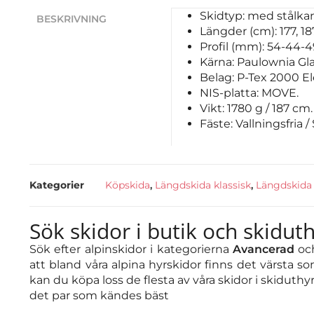
Skidtyp: med stålkan
BESKRIVNING
Längder (cm): 177, 187
Profil (mm): 54-44-4
Kärna: Paulownia Gla
Belag: P-Tex 2000 El
NIS-platta: MOVE.
Vikt: 1780 g / 187 cm.
Fäste: Vallningsfria / 
Kategorier
Köpskida
,
Längdskida klassisk
,
Längdskida 
Sök skidor i butik och skidut
Sök efter alpinskidor i kategorierna
Avancerad
oc
att bland våra alpina hyrskidor finns det värsta so
kan du köpa loss de flesta av våra skidor i skiduth
det par som kändes bäst