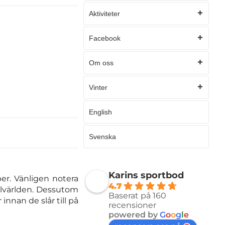
Aktiviteter
Facebook
Om oss
Vinter
English
Svenska
Karins sportbod
per. Vänligen notera
4.7
ällvärlden. Dessutom
Baserat på 160
nnan de slår till på
recensioner
powered by
G
o
o
g
l
e