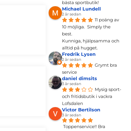
bästa sportbutik!
Michael Lundell
2 år sedan
11 poäng av 
10 möjliga.  Simply the 
best.
Kunniga, hjälpsamma och 
alltid på hugget.
Fredrik Lysen
2 år sedan
Grymt bra 
service
daniel dimsits
3 år sedan
Mysig sport- 
och fritidsbutik i vackra 
Lofsdalen
Victor Bertilson
3 år sedan
Toppenservice!! Bra 