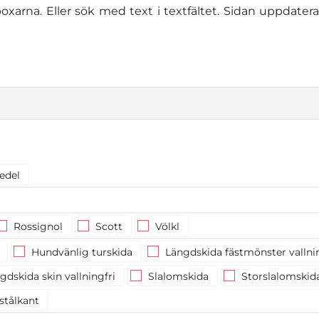
oxarna. Eller sök med text i textfältet. Sidan uppdater
edel
Rossignol
Scott
Völkl
Hundvänlig turskida
Längdskida fästmönster vallnin
dskida skin vallningfri
Slalomskida
Storslalomskid
stålkant