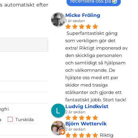
recensera oss på
as automatiskt efter
Micke Fröling
1 år sedan
Superfantastiskt gäng 
som verkligen gör det 
extra! Riktigt imponerad av 
den skickliga personalen 
och samtidigt så hjälpsam 
och välkomnande. De 
hjälpte oss med ett par 
skidor med trasiga 
stålkanter och gjorde ett 
fantastiskt jobb. Stort tack!
Ludvig Lindkvist
gfri
2 år sedan
a
Turskida
Björn Wettervik
2 år sedan
Riktig 