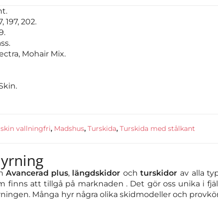
t.
, 197, 202.
9.
ss.
ectra, Mohair Mix.
Skin.
skin vallningfri
,
Madshus
,
Turskida
,
Turskida med stålkant
hyrning
h
Avancerad plus
,
längdskidor
och
turskidor
av alla ty
m finns att tillgå på marknaden . Det gör oss unika i fj
yrningen. Många hyr några olika skidmodeller och provkör i