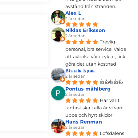
avstånd från stranden.
Alex L
2 år sedan
Niklas Eriksson
2 år sedan
Trevlig 
personal, bra service. Valde 
att avboka våra cyklar, fick 
göra det utan kostnad
Віталік Брик
2 år sedan
👍👍👍👍👍
Pontus måhlberg
2 år sedan
Har varit 
fantastiska i alla år vi varit 
uppe och hyrt skidor
Hans Renman
2 år sedan
Lofsdalens 