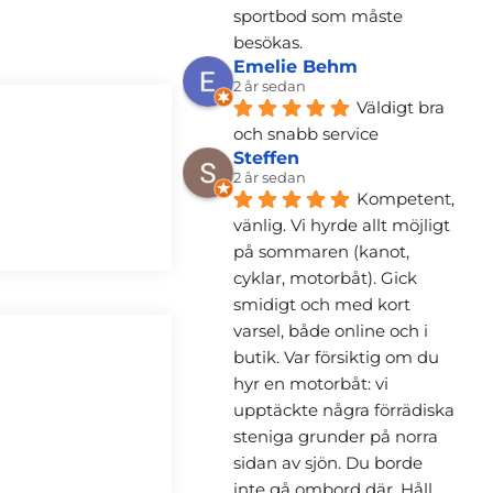
sportbod som måste 
besökas.
Emelie Behm
2 år sedan
Väldigt bra 
och snabb service
Steffen
2 år sedan
Kompetent, 
vänlig. Vi hyrde allt möjligt 
på sommaren (kanot, 
cyklar, motorbåt). Gick 
smidigt och med kort 
varsel, både online och i 
butik. Var försiktig om du 
hyr en motorbåt: vi 
upptäckte några förrädiska 
steniga grunder på norra 
sidan av sjön. Du borde 
inte gå ombord där. Håll 