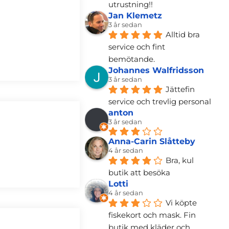
utrustning!!
Jan Klemetz
3 år sedan
Alltid bra 
service och fint 
bemötande.
Johannes Walfridsson
3 år sedan
Jättefin 
service och trevlig personal
anton
3 år sedan
Anna-Carin Slåtteby
4 år sedan
Bra, kul 
butik att besöka
Lotti
4 år sedan
Vi köpte 
fiskekort och mask. Fin 
butik med kläder och 