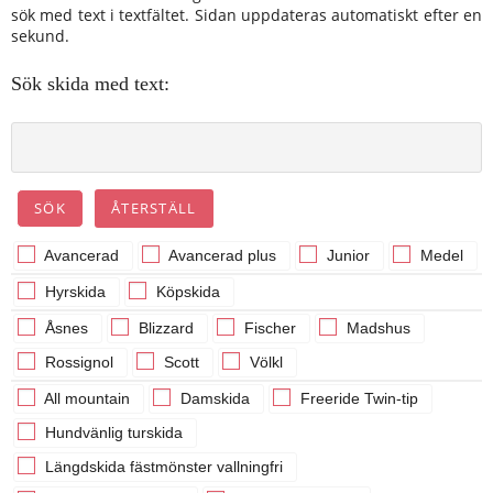
sök med text i textfältet. Sidan uppdateras automatiskt efter en
sekund.
Sök skida med text:
Avancerad
Avancerad plus
Junior
Medel
Hyrskida
Köpskida
Åsnes
Blizzard
Fischer
Madshus
Rossignol
Scott
Völkl
All mountain
Damskida
Freeride Twin-tip
Hundvänlig turskida
Längdskida fästmönster vallningfri