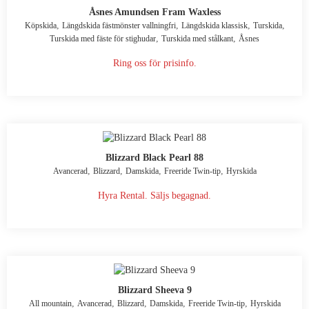
Åsnes Amundsen Fram Waxless
,
,
,
,
Köpskida
Längdskida fästmönster vallningfri
Längdskida klassisk
Turskida
,
,
Turskida med fäste för stighudar
Turskida med stålkant
Åsnes
Ring oss för prisinfo.
Blizzard Black Pearl 88
,
,
,
,
Avancerad
Blizzard
Damskida
Freeride Twin-tip
Hyrskida
Hyra Rental. Säljs begagnad.
Blizzard Sheeva 9
,
,
,
,
,
All mountain
Avancerad
Blizzard
Damskida
Freeride Twin-tip
Hyrskida