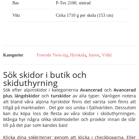
Bas
P-Tex 2100, sintrad
Vikt
Cirka 1710 g per skida (153 cm)
Kategorier
Freeride Twin-tip
,
Hyrskida
,
Junior
,
Völkl
Sök skidor i butik och
skiduthyrning
Sök efter alpinskidor i kategorierna
Avancerad
och
Avancerad
plus
,
längdskidor
och
turskidor
av alla typer. Vänligen notera
att bland våra alpina hyrskidor finns det värsta som finns att
tillgå på marknaden . Det gör oss unika i fjällvärlden. Dessutom
kan du köpa loss de flesta av våra skidor i skiduthyrningen.
Många hyr några olika skidmodeller och provkör innan de slår
till på det par som kändes bäst
Klicka dina sökkriterier´genom att klicka i checkboxarna. Eller