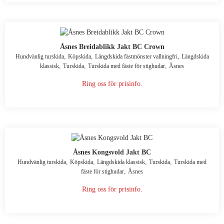
Åsnes Breidablikk Jakt BC Crown
,
,
,
Hundvänlig turskida
Köpskida
Längdskida fästmönster vallningfri
Längdskida
,
,
,
klassisk
Turskida
Turskida med fäste för stighudar
Åsnes
Ring oss för prisinfo.
Åsnes Kongsvold Jakt BC
,
,
,
,
Hundvänlig turskida
Köpskida
Längdskida klassisk
Turskida
Turskida med
,
fäste för stighudar
Åsnes
Ring oss för prisinfo.