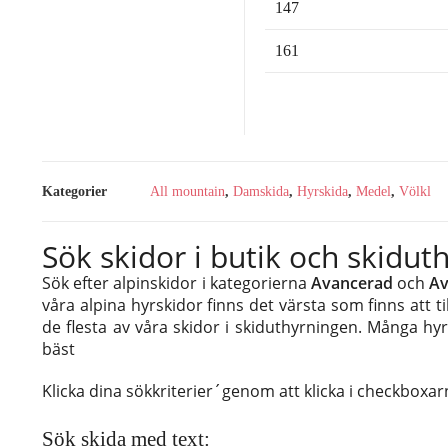
147
161
Kategorier
All mountain
,
Damskida
,
Hyrskida
,
Medel
,
Völkl
Sök skidor i butik och skidut
Sök efter alpinskidor i kategorierna
Avancerad
och
Av
våra alpina hyrskidor finns det värsta som finns att 
de flesta av våra skidor i skiduthyrningen. Många hy
bäst
Klicka dina sökkriterier´genom att klicka i checkboxar
Sök skida med text: