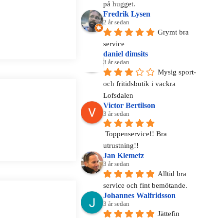
på hugget.
Fredrik Lysen
2 år sedan
Grymt bra 
service
daniel dimsits
3 år sedan
Mysig sport- 
och fritidsbutik i vackra 
Lofsdalen
Victor Bertilson
3 år sedan
Toppenservice!! Bra 
utrustning!!
Jan Klemetz
3 år sedan
Alltid bra 
service och fint bemötande.
Johannes Walfridsson
3 år sedan
Jättefin 