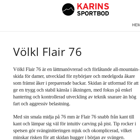
HE
Völkl Flair 76
Völkl Flair 76 är en lättmanövrerad och förlåtande all-mountain-
skida för damer, utvecklad för nybörjare och medelgoda åkare
som främst åker i preparerade backar. Skidan är utformad för att
ge en trygg och stabil känsla i åkningen, med fokus på enkel
hantering och kontrollerad utveckling av teknik snarare än hög
fart och aggressiv belastning.
Med sin smala midja på 76 mm är Flair 76 snabb från kant till
kant och lämpar sig väl för intuitiv carving på pist. Tip rocker i
spetsen gör svänginitieringen mjuk och okomplicerad, vilket
minskar risken för att skidan hugger i början av svängen.