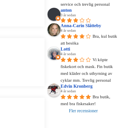
service och trevlig personal
anton
3 år sedan
Anna-Carin Slåtteby
4 år sedan
Bra, kul butik 
att besöka
Lotti
4 år sedan
Vi köpte 
fiskekort och mask. Fin butik 
med kläder och uthyrning av 
cyklar mm. Trevlig personal
Edvin Kronberg
4 år sedan
Bra butik, 
med bra fiskesaker!
Fler recensioner