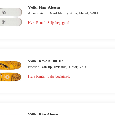
Völkl Flair Alessia
,
,
,
,
All mountain
Damskida
Hyrskida
Medel
Völkl
Hyra Rental. Säljs begagnad.
Völkl Revolt 100 JR
,
,
,
Freeride Twin-tip
Hyrskida
Junior
Völkl
Hyra Rental. Säljs begagnad.
Völkl Rise Above