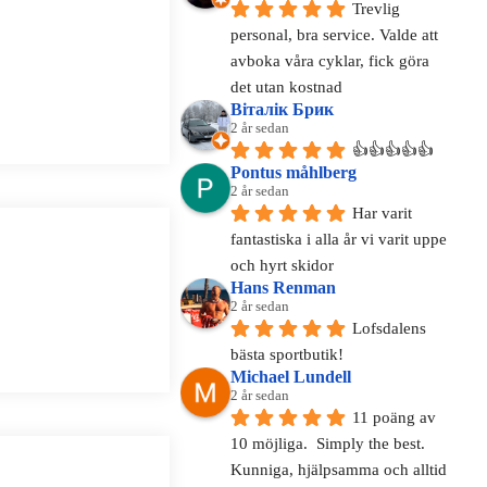
Trevlig 
personal, bra service. Valde att 
avboka våra cyklar, fick göra 
det utan kostnad
Віталік Брик
2 år sedan
👍👍👍👍👍
Pontus måhlberg
2 år sedan
Har varit 
fantastiska i alla år vi varit uppe 
och hyrt skidor
Hans Renman
2 år sedan
Lofsdalens 
bästa sportbutik!
Michael Lundell
2 år sedan
11 poäng av 
10 möjliga.  Simply the best.
Kunniga, hjälpsamma och alltid 