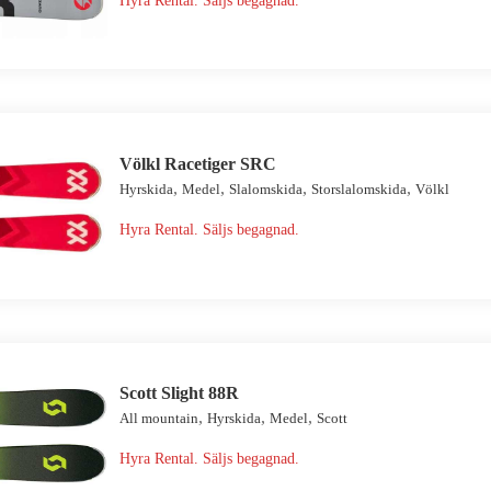
Hyra Rental. Säljs begagnad.
Völkl Racetiger SRC
,
,
,
,
Hyrskida
Medel
Slalomskida
Storslalomskida
Völkl
Hyra Rental. Säljs begagnad.
Scott Slight 88R
,
,
,
All mountain
Hyrskida
Medel
Scott
Hyra Rental. Säljs begagnad.