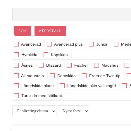
Avancerad
Avancerad plus
Junior
Mede
Hyrskida
Köpskida
Åsnes
Blizzard
Fischer
Madshus
All mountain
Damskida
Freeride Twin-tip
Längdskida skate
Längdskida skin vallningfri
S
Turskida med stålkant