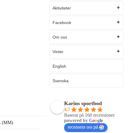
Aktiviteter
Facebook
Om oss
Vinter
English
Svenska
Karins sportbod
4.7
Baserat på 160 recensioner
powered by
G
o
o
g
l
e
 (MM)
recensera oss på