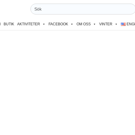
Sök
efter:
M
BUTIK
AKTIVITETER
FACEBOOK
OM OSS
VINTER
ENG