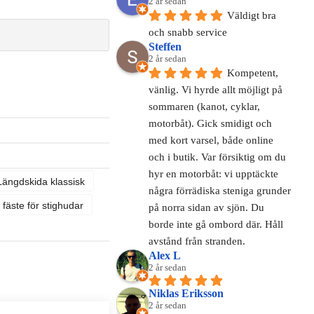
2 år sedan
Väldigt bra 
och snabb service
Steffen
2 år sedan
Kompetent, 
vänlig. Vi hyrde allt möjligt på 
sommaren (kanot, cyklar, 
motorbåt). Gick smidigt och 
med kort varsel, både online 
och i butik. Var försiktig om du 
hyr en motorbåt: vi upptäckte 
ängdskida klassisk
några förrädiska steniga grunder 
fäste för stighudar
på norra sidan av sjön. Du 
borde inte gå ombord där. Håll 
avstånd från stranden.
Alex L
2 år sedan
Niklas Eriksson
2 år sedan