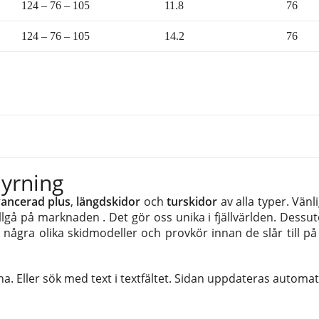
124 – 76 – 105
11.8
76
124 – 76 – 105
14.2
76
hyrning
ancerad plus
,
längdskidor
och
turskidor
av alla typer. Vänl
tillgå på marknaden . Det gör oss unika i fjällvärlden. Dess
r några olika skidmodeller och provkör innan de slår till 
na. Eller sök med text i textfältet. Sidan uppdateras automat