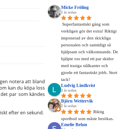
Micke Fröling
1 år sedan
Superfantastiskt gäng som 
verkligen gör det extra! Riktigt 
imponerad av den skickliga 
personalen och samtidigt så 
hjälpsam och välkomnande. De 
hjälpte oss med ett par skidor 
med trasiga stålkanter och 
gjorde ett fantastiskt jobb. Stort 
tack!
igen notera att bland
Ludvig Lindkvist
utom kan du köpa loss
2 år sedan
på det par som kändes
Björn Wettervik
2 år sedan
iskt efter en sekund.
Riktig 
sportbod som måste besökas.
Emelie Behm